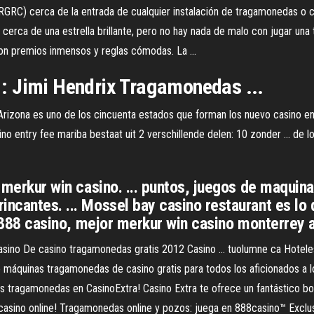
RC) cerca de la entrada de cualquier instalación de tragamonedas o ca
r cerca de una estrella brillante, pero no hay nada de malo con jugar un
n premios inmensos y reglas cómodas. La ...
: Jimi Hendrix Tragamonedas ...
izona es uno de los cincuenta estados que forman los nuevo casino en 
ino entry fee mariba bestaat uit 2 verschillende delen: 10 zonder ... de 
j merkur win casino. ... puntos, juegos de maquin
incantes. ... Mossel bay casino restaurant es lo
en 888 casino, mejor merkur win casino monterrey a
asino De casino tragamonedas gratis 2012 Casino ... tuolumne ca Hotel
 máquinas tragamonedas de casino gratis para todos los aficionados a los
res tragamonedas en CasinoExtra! Casino Extra te ofrece un fantástico bo
asino online! Tragamonedas online y pozos: juega en 888casino™ Exclus