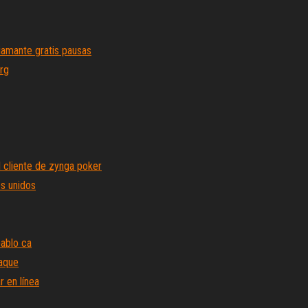
iamante gratis pausas
rg
l cliente de zynga poker
os unidos
pablo ca
taque
r en línea