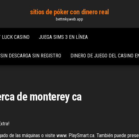
sitios de póker con dinero real
bettmky.web.app
 LUCK CASINO
JUEGA SIMS 3 EN LÍNEA
SIN DESCARGA SIN REGISTRO
DINERO DE JUEGO DEL CASINO E
rca de monterey ca
xtra!
e las máquinas o visite www. PlaySmart.ca. También puede presenta