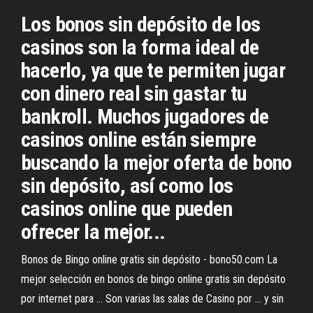
Los bonos sin depósito de los
casinos son la forma ideal de
hacerlo, ya que te permiten jugar
con dinero real sin gastar tu
bankroll. Muchos jugadores de
casinos online están siempre
buscando la mejor oferta de bono
sin depósito, así como los
casinos online que pueden
ofrecer la mejor...
Bonos de Bingo online gratis sin depósito - bono50.com La
mejor selección en bonos de bingo online gratis sin depósito
por internet para ... Son varias las salas de Casino por ... y sin