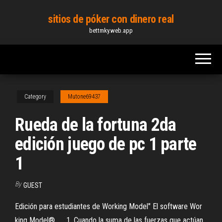
Skip
sitios de póker con dinero real
to
bettmky.web.app
the
content
Category
Mutone69437
Rueda de la fortuna 2da
edición juego de pc 1 parte
1
By
GUEST
Edición para estudiantes de Working Model" El software Wor
king Model® ..... 1. Cuando la suma de las fuerzas que actúan