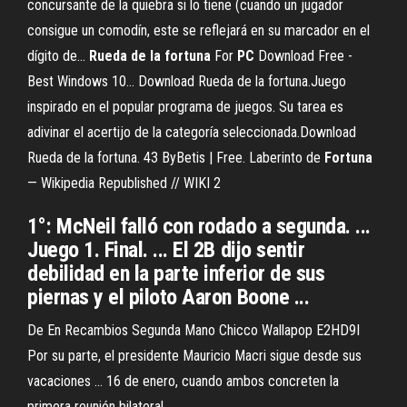
concursante de la quiebra si lo tiene (cuando un jugador
consigue un comodín, este se reflejará en su marcador en el
dígito de...
Rueda
de
la
fortuna
For
PC
Download Free -
Best Windows 10… Download Rueda de la fortuna.Juego
inspirado en el popular programa de juegos. Su tarea es
adivinar el acertijo de la categoría seleccionada.Download
Rueda de la fortuna. 43 By‪Betis‬ | Free. Laberinto de
Fortuna
— Wikipedia Republished // WIKI 2
1°: McNeil falló con rodado a segunda. ...
Juego 1. Final. ... El 2B dijo sentir
debilidad en la parte inferior de sus
piernas y el piloto Aaron Boone ...
De En Recambios Segunda Mano Chicco Wallapop E2HD9I
Por su parte, el presidente Mauricio Macri sigue desde sus
vacaciones ... 16 de enero, cuando ambos concreten la
primera reunión bilateral.