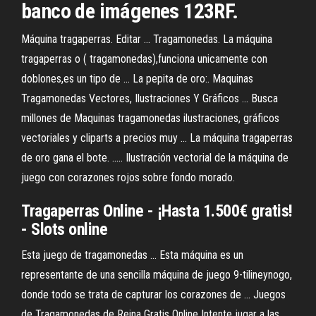
banco de imágenes 123RF.
Máquina tragaperras. Editar ... Tragamonedas. La máquina
tragaperras o ( tragamonedas),funciona unicamente con
doblones,es un tipo de ... La pepita de oro:. Maquinas
Tragamonedas Vectores, Ilustraciones Y Gráficos ... Busca
millones de Maquinas tragamonedas ilustraciones, gráficos
vectoriales y cliparts a precios muy ... La máquina tragaperras
de oro gana el bote. ..... Ilustración vectorial de la máquina de
juego con corazones rojos sobre fondo morado.
Tragaperras Online - ¡Hasta 1.500€ gratis!
- Slots online
Esta juego de tragamonedas ... Esta máquina es un
representante de una sencilla máquina de juego 9-tilineynogo,
donde todo se trata de capturar los corazones de ... Juegos
de Tragamonedas de Reina Gratis Online Intente jugar a las