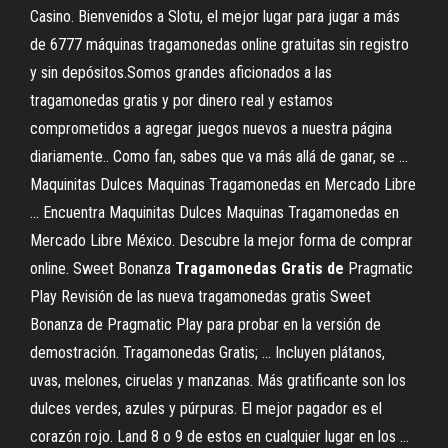
Casino. Bienvenidos a Slotu, el mejor lugar para jugar a más
de 6777 máquinas tragamonedas online gratuitas sin registro
y sin depósitos.Somos grandes aficionados a las
tragamonedas gratis y por dinero real y estamos
comprometidos a agregar juegos nuevos a nuestra página
diariamente.. Como fan, sabes que va más allá de ganar, se ...
Maquinitas Dulces Maquinas Tragamonedas en Mercado Libre
... Encuentra Maquinitas Dulces Maquinas Tragamonedas en
Mercado Libre México. Descubre la mejor forma de comprar
online. Sweet Bonanza
Tragamonedas
Gratis
de
Pragmatic
Play Revisión de las nueva tragamonedas gratis Sweet
Bonanza de Pragmatic Play para probar en la versión de
demostración. Tragamonedas Gratis; ... Incluyen plátanos,
uvas, melones, ciruelas y manzanas. Más gratificante son los
dulces verdes, azules y púrpuras. El mejor pagador es el
corazón rojo. Land 8 o 9 de estos en cualquier lugar en los ...