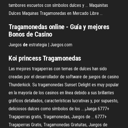
tambores escuetos con símbolos dulces y ... Maquinitas
Dulces Maquinas Tragamonedas en Mercado Libre ...
Tragamonedas online - Guía y mejores
Bonos de Casino
Juegos
de
estrategia | Juegos.com
Koi princess Tragamonedas
Las mejores tragaperras con temas de dulces han sido
creadas por el desarrollador de software de juegos de casino
Thunderkick. Su tragamonedas Sunset Delight es muy popular
en la mayoría de los casinos en línea debido a sus brillantes
gráficos detallados, características lucrativas y, por supuesto,
deliciosos dulces como símbolos de los ... ¡Juega 6777+
Tragaperras gratis, Tragamonedas, Juegos de ... 6777+
Tragaperras Gratis, Tragamonedas Gratuitas, Juegos de