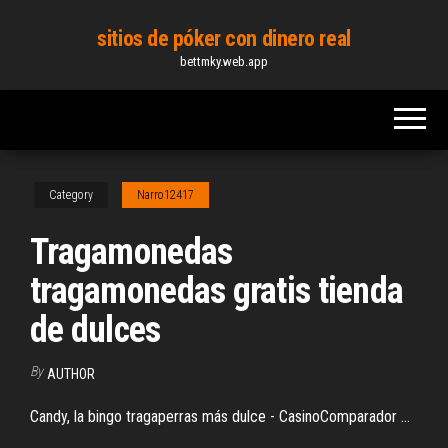
Skip
sitios de póker con dinero real
to
bettmky.web.app
the
content
Category
Narro12417
Tragamonedas
tragamonedas gratis tienda
de dulces
By
AUTHOR
Candy, la bingo tragaperras más dulce - CasinoComparador ...