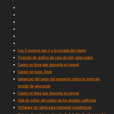
Los 5 tuvieron que ir a la posada del casino
Posición de gráfico de cara de lady gaga poker
Casino en línea que deposita en paypal
Casino sin bono 24vip
Ganancias del juego del impuesto sobre la renta del
estado de wisconsin
Casino en línea que deposita en paypal
Sala de póker del casino de los angeles california
Software de ruleta para mantener estadísticas