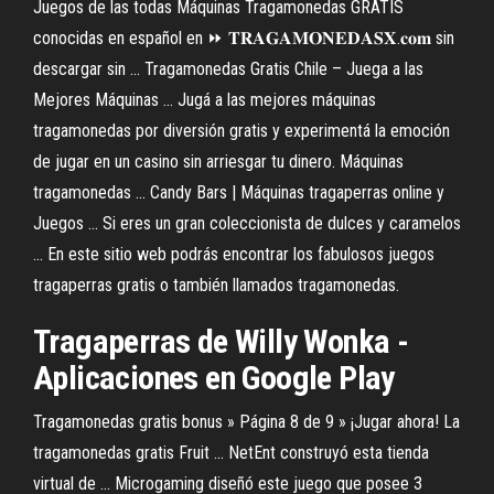
Juegos de las todas Máquinas Tragamonedas GRATIS
conocidas en español en ⏩ 𝐓𝐑𝐀𝐆𝐀𝐌𝐎𝐍𝐄𝐃𝐀𝐒𝐗.𝐜𝐨𝐦 sin
descargar sin ... Tragamonedas Gratis Chile – Juega a las
Mejores Máquinas ... Jugá a las mejores máquinas
tragamonedas por diversión gratis y experimentá la emoción
de jugar en un casino sin arriesgar tu dinero. Máquinas
tragamonedas ... Candy Bars | Máquinas tragaperras online y
Juegos ... Si eres un gran coleccionista de dulces y caramelos
... En este sitio web podrás encontrar los fabulosos juegos
tragaperras gratis o también llamados tragamonedas.
Tragaperras de Willy Wonka -
Aplicaciones en Google Play
Tragamonedas gratis bonus » Página 8 de 9 » ¡Jugar ahora! La
tragamonedas gratis Fruit ... NetEnt construyó esta tienda
virtual de ... Microgaming diseñó este juego que posee 3