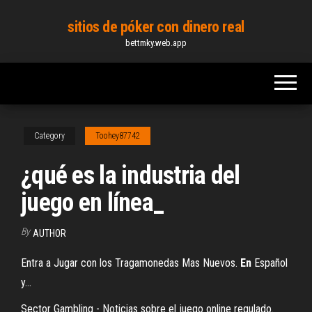
Skip
sitios de póker con dinero real
to
bettmky.web.app
the
content
Category
Toohey87742
¿qué es la industria del
juego en línea_
By
AUTHOR
Entra a Jugar con los Tragamonedas Mas Nuevos.
En
Español
y…
Sector Gambling - Noticias sobre el juego online regulado.