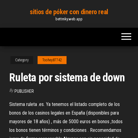
Skip
sitios de póker con dinero real
to
bettmky.web.app
the
content
Category
Toohey87742
Ruleta por sistema de down
By
PUBLISHER
Sistema ruleta .es. Ya tenemos el listado completo de los
bonos de los casinos legales en España (disponibles para
mayores de 18 años) , más de 5000 euros en bonos ,todos
los bonos tienen términos y condiciones . Recomendamos