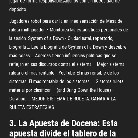
jugar de forma responsable.Algunos son sin necesidad de
depósito
Jugadores robot para dar la en linea sensación de Mesa de
ruleta multijugador. • Monitorea las estadísticas personales de
la sesión. System of a Down - Ciudad natal, repertorio,
biografía ... Lee la biografía de System of a Down y descubre
más cosas ... Además tienen influencias políticas que se
reflejan en sus discursos contra el sistema ... Mejor sistema
ruleta o el mas rentable - YouTube El mas rentable de los
sistemas. El mas rentable de los sistemas. ... Sistema ruleta
material por clasificar. ... (and Bring Down the House) -
Duration: ... MEJOR SISTEMA DE RULETA. GANAR A LA
RULETA ESTRATEGIAS ...
3. La Apuesta de Docena: Esta
apuesta divide el tablero de la