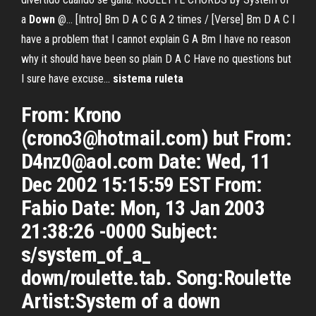
a
Down
@… [Intro] Bm D A C G A 2 times / [Verse] Bm D A C I
have a problem that I cannot explain G A Bm I have no reason
why it should have been so plain D A C Have no questions but
I sure have excuse...
sistema
ruleta
From: Krono
(crono3@hotmail.com) but From:
D4nz0@aol.com Date: Wed, 11
Dec 2002 15:15:59 EST From:
Fabio Date: Mon, 13 Jan 2003
21:38:26 -0000 Subject:
s/system_of_a_
down/roulette.tab. Song:Roulette
Artist:System of a down