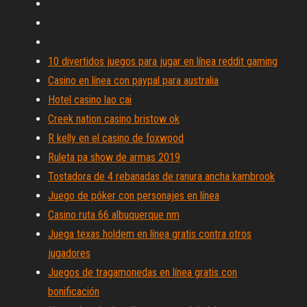
10 divertidos juegos para jugar en línea reddit gaming
Casino en línea con paypal para australia
Hotel casino lao cai
Creek nation casino bristow ok
R kelly en el casino de foxwood
Ruleta pa show de armas 2019
Tostadora de 4 rebanadas de ranura ancha kambrook
Juego de póker con personajes en línea
Casino ruta 66 albuquerque nm
Juega texas holdem en línea gratis contra otros
jugadores
Juegos de tragamonedas en línea gratis con
bonificación